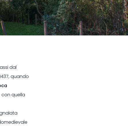
passi dal
l 1437, quando
oca
a con quella
egnalata
ardomedievale