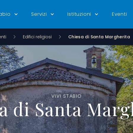
tabio
Servizi
Istituzioni
Eventi
nti
Edifici religiosi
Chiesa di Santa Margherita
VIVI STABIO
a di Santa Marg