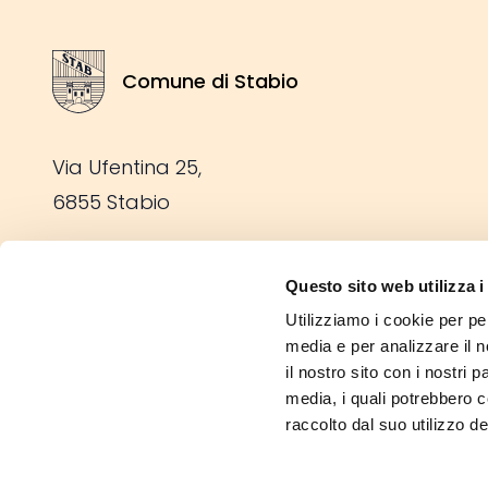
Comune di Stabio
Stemma Comune di Stabio
Via Ufentina 25,
6855 Stabio
Tel: +41 91 641 69 00
Questo sito web utilizza i
Fax: +41 91 641 69 05
Utilizziamo i cookie per pe
E-mail:
info@stabio.ch
media e per analizzare il n
il nostro sito con i nostri 
media, i quali potrebbero 
Scarica l'app del Comune
raccolto dal suo utilizzo dei