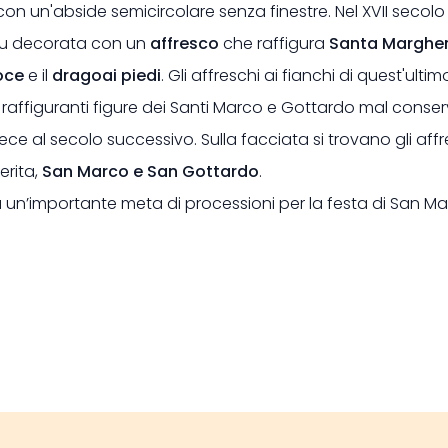
 con un'abside semicircolare senza finestre. Nel XVII secolo
u decorata con un
affresco
che raffigura
Santa Margheri
oce
e il
drago
ai piedi
. Gli affreschi ai fianchi di quest'ulti
 raffiguranti figure dei Santi Marco e Gottardo mal conser
ece al secolo successivo. Sulla facciata si trovano gli affr
rita,
San Marco e San Gottardo
.
 un’importante meta di processioni per la festa di San Ma