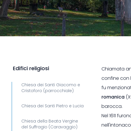
Edifici religiosi
Chiamata a
confine con l
Chiesa dei Santi Giacomo e
fu menzionato
Cristoforo (parrocchiale)
romanica
(X
Chiesa dei Santi Pietro e Lucia
barocca.
Nel 1611 fur
Chiesa della Beata Vergine
nell'intonaco
del Suffragio (Caravaggio)