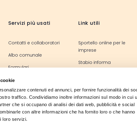
Footer
Servizi più usati
Link utili
Contatti e collaboratori
Sportello online per le
imprese
Albo comunale
Stabio informa
Formulari
Sportello elettronico
Regolamenti
 cookie
La vita in Svizzera
rsonalizzare contenuti ed annunci, per fornire funzionalità dei soc
Ordinanze
ostro traffico. Condividiamo inoltre informazioni sul modo in cui u
partner che si occupano di analisi dei dati web, pubblicità e social
combinarle con altre informazioni che ha fornito loro o che hanno
 loro servizi.
Instagram