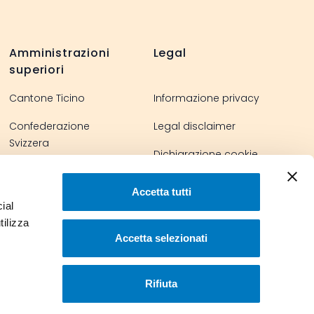
Amministrazioni
Legal
superiori
Cantone Ticino
Informazione privacy
Confederazione
Legal disclaimer
Svizzera
Dichiarazione cookie
Parlamento svizzero
Accetta tutti
ial
tilizza
Accetta selezionati
Rifiuta
© 2023 Comune di Stabio. Tutti i diritti riservati