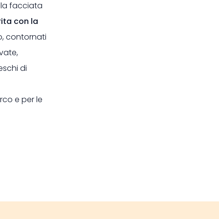
 la facciata
ta con la
mo, contornati
vate,
eschi di
rco e per le