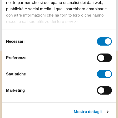
nostri partner che si occupano di analisi dei dati web,
pubblicità e social media, i quali potrebbero combinarle
con altre informazioni che ha fornito loro o che hanno
raccolto dal suo utilizzo dei loro servizi.
Selezione
Necessari
del
consenso
Preferenze
Footer
Comune di Stabio
Stemma Comune di Stabio
Statistiche
Via Ufentina 25,
Marketing
6855 Stabio
Mostra dettagli
Tel: +41 91 641 69 00