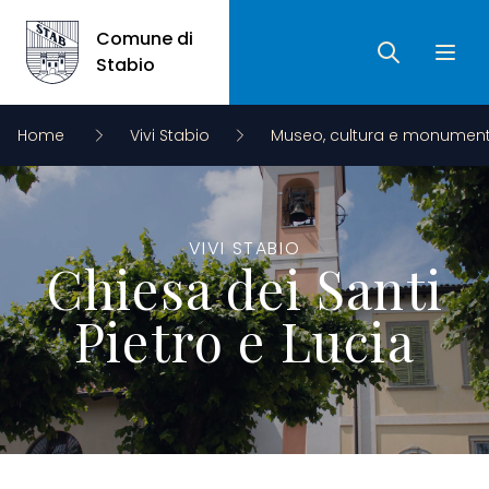
Comune di
Ricerca
Apri 
Comune di Stabio
Stabio
Home
Vivi Stabio
Museo, cultura e monument
VIVI STABIO
Chiesa dei Santi
Pietro e Lucia