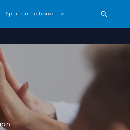
Ricerca
Sportello elettronico
abio