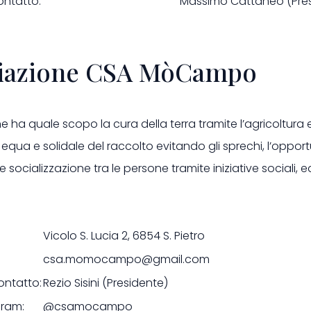
ontatto:
Massimo Cattaneo (Pres
iazione CSA MòCampo
e ha quale scopo la cura della terra tramite l’agricoltura 
equa e solidale del raccolto evitando gli sprechi, l’opport
 socializzazione tra le persone tramite iniziative sociali, 
Vicolo S. Lucia 2, 6854 S. Pietro
csa.momocampo@gmail.com
ontatto:
Rezio Sisini (Presidente)
gram:
@csamocampo