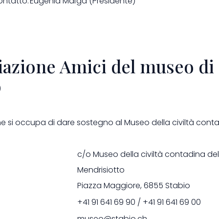
ontatto:
Eugenia Maïga (Presidente)
iazione Amici del museo di
o
ne si occupa di dare sostegno al Museo della civiltà conta
c/o Museo della civiltà contadina del
rizzo:
Mendrisiotto
Piazza Maggiore, 6855 Stabio
+41 91 641 69 90 / +41 91 641 69 00
museo@stabio.ch