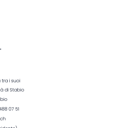
–
tra i suoi
tà di Stabio
abio
 488 07 51
.ch