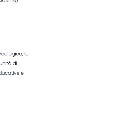
idente)
ecologica, la
unità di
educative e