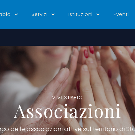
tabio
Servizi
Istituzioni
Eventi
VIVI STABIO
Associazioni
nco delle associazioni attive sul territorio di St