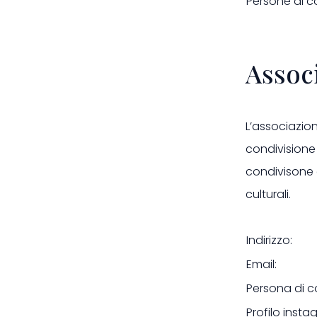
Persone di c
Assoc
L’associazion
condivisione 
condivisone e
culturali.
Indirizzo:
Email:
Persona di c
Profilo insta