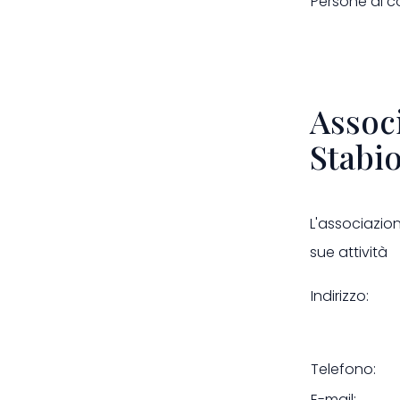
Persone di c
Assoc
Stabi
L'associazio
sue attività
Indi
Telefono:
E-mail: