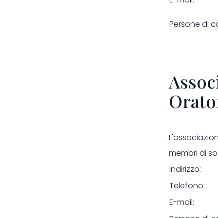
Persone di c
Assoc
Orato
L'associazion
membri di sos
In
Telefono:
E-mail: