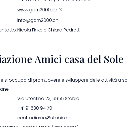
www.gam2000.ch
info@gam2000.ch
ontatto:
Nicola Finke e Chiara Pedretti
azione Amici casa del Sole
ne si occupa di promuovere e sviluppare delle attività a s
iane.
Via Ufentina 23, 6855 Stabio
+41 91 630 94 70
centrodiurno@stabio.ch