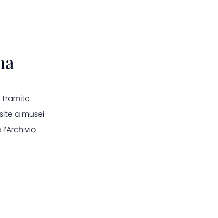
na
 tramite
isite a musei
 l’Archivio