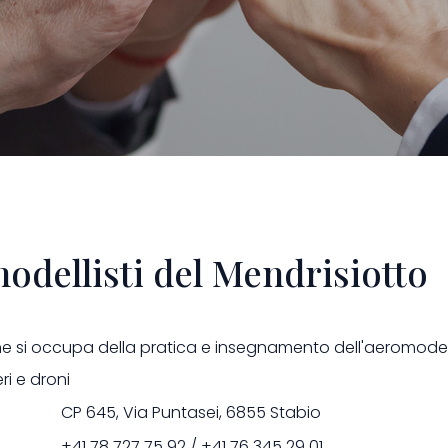
odellisti del Mendrisiotto
ne si occupa della pratica e insegnamento dell'aeromode
eri e droni
CP 645, Via Puntasei, 6855 Stabio
+41 78 727 75 92 / +41 76 345 29 01