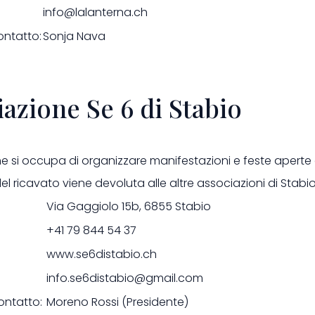
info@lalanterna.ch
ontatto:
Sonja Nava
azione Se 6 di Stabio
ne si occupa di organizzare manifestazioni e feste aperte 
del ricavato viene devoluta alle altre associazioni di Stabio
Via Gaggiolo 15b, 6855 Stabio
+41 79 844 54 37
www.se6distabio.ch
info.se6distabio@gmail.com
ontatto:
Moreno Rossi (Presidente)