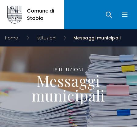
Comune di
Ricerca
Apri 
Comune di Stabio
Stabio
Home
Istituzioni
Messaggi municipali
ISTITUZIONI
Messaggi
municipali