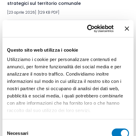
strategici sul territorio comunale
[23 aprile 2026] [129 KB PDF]
Messaggio municipale del 2026.03.24 /
10-2026
Chiedente lo stanziamento di un credito
Questo sito web utilizza i cookie
d’investimento suppletorio di CHF 85'000.00
Utilizziamo i cookie per personalizzare contenuti ed
(IVA inclusa) al credito d’investimento di
annunci, per fornire funzionalità dei social media e per
CHF 635'000.00 (IVA inclusa) per la
realizzazione di un Parkour, Street Workout
analizzare il nostro traffico. Condividiamo inoltre
e Pumptrack sul mappale no. 687 RFD di
informazioni sul modo in cui utilizza il nostro sito con i
Stabio.
nostri partner che si occupano di analisi dei dati web,
[01 aprile 2026] [132 KB PDF]
pubblicità e social media, i quali potrebbero combinarle
con altre informazioni che ha fornito loro o che hanno
raccolto dal suo utilizzo dei loro servizi.
Messaggio municipale del 2026.03.03 /
09-2026
Selezione
Chiedente l’approvazione di un credito
Necessari
del