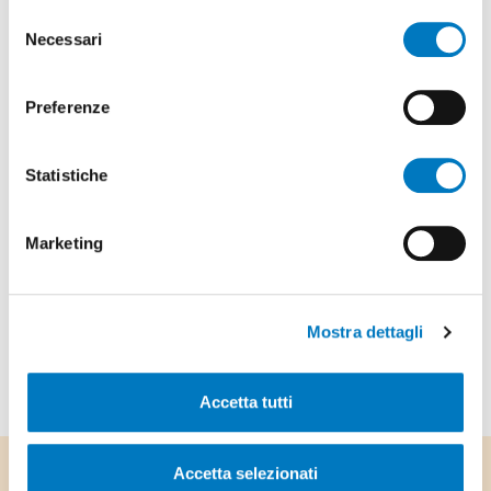
Selezione
Cinema in Piazza - Minion & Monster
Necessari
del
Una serata di cinema all'aperto in Piazza
consenso
Maggiore con la proiezione del film Minion &
Preferenze
Monster
Scopri di più
Statistiche
Marketing
Successivo
Mostra dettagli
Accetta tutti
Accetta selezionati