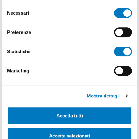
Scopri di più
Selezione
Necessari
del
consenso
Preferenze
01 aprile 2026
Comunicato stampa – Inaugurazione
Statistiche
del Frutteto degli incontri di Stabio
Marketing
L’inaugurazione del Frutteto degli incontri di
Stabio avrà luogo in data 28 aprile 2026 dalle
ore 16.30, presso il sedime localizzato in
prossimità della Scuola elementare.
Mostra dettagli
Scopri di più
Accetta tutti
Accetta selezionati
25 marzo 2026