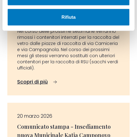
Riorganizzazione piazze di raccolta via
Rifiuta
Camiceria e via Campagnola
Nel corso delle prossime settimane verranno
rimossi i contenitori interrati per la raccolta del
vetro dalle piazze di raccolta di via Camiceria
e via Campagnola. Nel corso dei prossimi
mesi gli stessi verranno sostituiti con ulteriori
contenitori per la raccolta di RSU (sacchi verdi
ufficiali).
Scopri di più
20 marzo 2026
Comunicato stampa - Insediamento
nuova Municipale Katia Camponovo