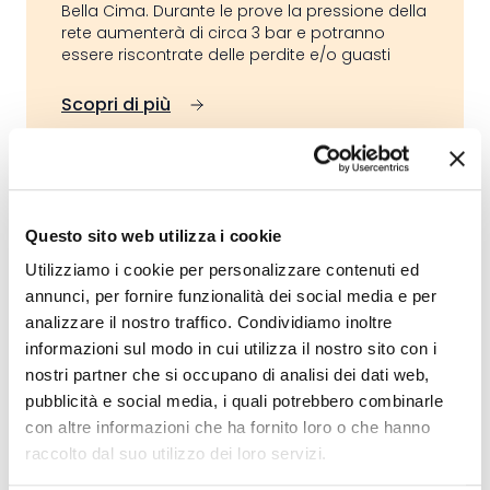
Bella Cima. Durante le prove la pressione della
rete aumenterà di circa 3 bar e potranno
essere riscontrate delle perdite e/o guasti
Scopri di più
17 aprile 2026
Questo sito web utilizza i cookie
Comunicato stampa – Campo sintetico
Utilizziamo i cookie per personalizzare contenuti ed
- Presa di posizione su articolo apparso
annunci, per fornire funzionalità dei social media e per
su Informatore del 14.11.2025
analizzare il nostro traffico. Condividiamo inoltre
informazioni sul modo in cui utilizza il nostro sito con i
Il Municipio prende posizione in merito
nostri partner che si occupano di analisi dei dati web,
all’articolo apparso sull’edizione
pubblicità e social media, i quali potrebbero combinarle
dell’Informatore del 14 novembre 2025
con altre informazioni che ha fornito loro o che hanno
riguardo l’esecuzione del campo da calcio
raccolto dal suo utilizzo dei loro servizi.
sintetico.