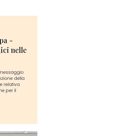
pa -
ici nelle
il messaggio
zione della
e relativa
ne per il