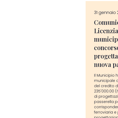
31 gennaio
Comunic
Licenzi
municipa
concorso
progetta
nuova pa
Il Municipio 
municipale 
del credito 
235'000.00 (I
di progettaz
passerella p
corrisponde
ferroviaria e 
progettazione