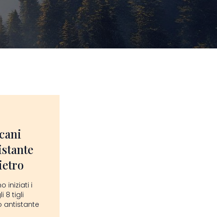
icani
istante
ietro
iniziati i
 8 tigli
 antistante