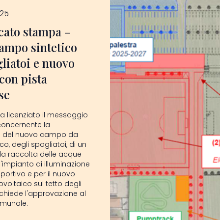
025
ato stampa –
ampo sintetico
liatoi e nuovo
con pista
se
ha licenziato il messaggio
concernente la
ne del nuovo campo da
co, degli spogliatoi, di un
la raccolta delle acque
l'impianto di illuminazione
ortivo e per il nuovo
voltaico sul tetto degli
 chiede l'approvazione al
omunale.