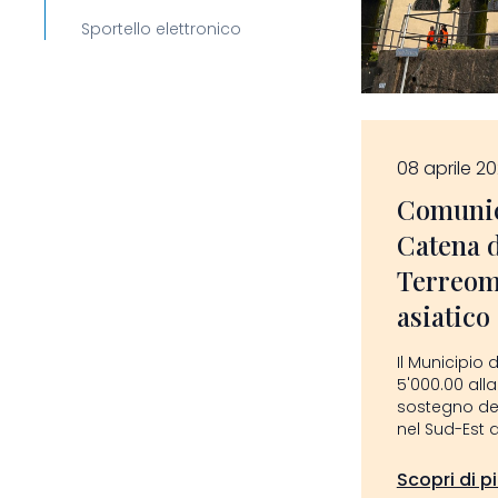
Sportello elettronico
08 aprile 2
Comunic
Catena d
Terreom
asiatico
Il Municipio 
5'000.00 all
sostegno del
nel Sud-Est a
Scopri di p