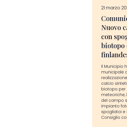
21 marzo 2
Comunic
Nuovo c
con spog
biotopo 
finlande
Il Municipio 
municipale 
realizzazio
calcio sinteti
biotopo per 
meteoriche, 
del campo sp
impianto foto
spogliatoi e
Consiglio c