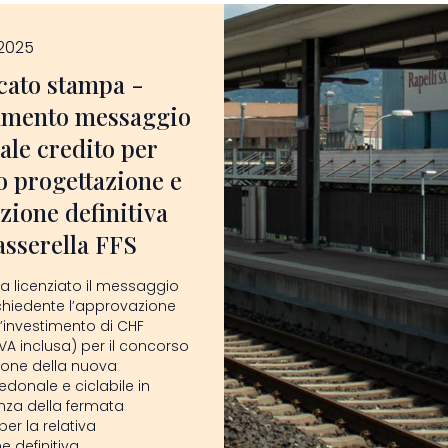
 2025
ato stampa -
amento messaggio
le credito per
 progettazione e
zione definitiva
sserella FFS
ha licenziato il messaggio
chiedente l’approvazione
d’investimento di CHF
VA inclusa) per il concorso
ione della nuova
edonale e ciclabile in
nza della fermata
per la relativa
 definitiva.