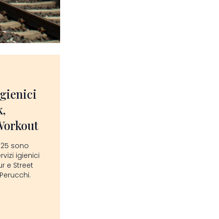
igienici
,
Workout
025 sono
vizi igienici
r e Street
Perucchi.