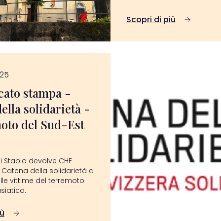
Scopri di più
025
ato stampa -
ella solidarietà -
oto del Sud-Est
di Stabio devolve CHF
a Catena della solidarietà a
le vittime del terremoto
siatico.
iù