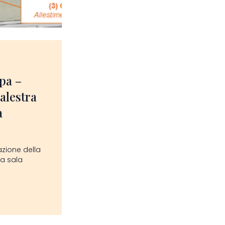
pa –
palestra
a
zzazione della
la sala