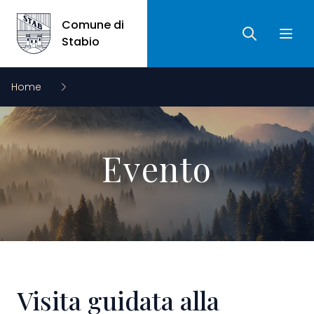
Comune di
Ricerca
Apri 
Comune di Stabio
Stabio
Home
Evento
Visita guidata alla