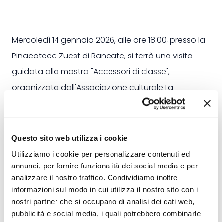
Mercoledì 14 gennaio 2026, alle ore 18.00, presso la
Pinacoteca Zuest di Rancate, si terrà una visita
guidata alla mostra "Accessori di classe",
organizzata dall'Associazione culturale La
Lanterna.
La visita permetterà di approfondire i contenuti
dell'esposizione attraverso un percorso guidato,
Questo sito web utilizza i cookie
offrendo al pubblico uno sguardo più dettagliato
Utilizziamo i cookie per personalizzare contenuti ed
sulle opere e sul loro contesto.
annunci, per fornire funzionalità dei social media e per
analizzare il nostro traffico. Condividiamo inoltre
informazioni sul modo in cui utilizza il nostro sito con i
nostri partner che si occupano di analisi dei dati web,
pubblicità e social media, i quali potrebbero combinarle