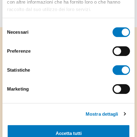
con altre informazioni che ha fornito loro o che hanno
raccolto dal suo utilizzo dei loro servizi.
Selezione
Necessari
del
consenso
Footer
Comune di Stabio
Stemma Comune di Stabio
Preferenze
Statistiche
Via Ufentina 25,
6855 Stabio
Marketing
Tel: +41 91 641 69 00
Fax: +41 91 641 69 05
Mostra dettagli
E-mail:
info@stabio.ch
Accetta tutti