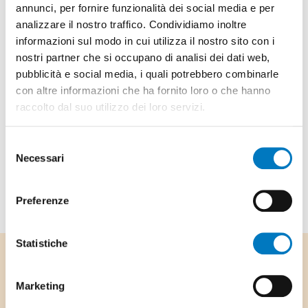
da una simpatica tombola aperta a tutti.
annunci, per fornire funzionalità dei social media e per
analizzare il nostro traffico. Condividiamo inoltre
Un appuntamento tradizionale che unisce musica,
informazioni sul modo in cui utilizza il nostro sito con i
amicizia e spirito natalizio.
nostri partner che si occupano di analisi dei dati web,
Tutta la cittadinanza è cordialmente invitata a
pubblicità e social media, i quali potrebbero combinarle
con altre informazioni che ha fornito loro o che hanno
partecipare.
raccolto dal suo utilizzo dei loro servizi.
Selezione
Necessari
del
consenso
Preferenze
Statistiche
Footer
Comune di Stabio
Stemma Comune di Stabio
Marketing