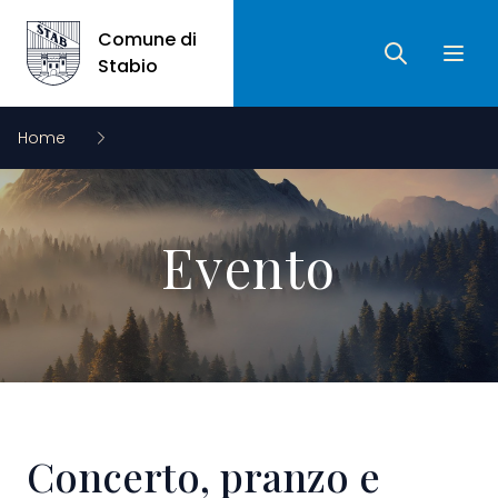
Comune di
Ricerca
Apri 
Comune di Stabio
Stabio
Home
Evento
Concerto, pranzo e