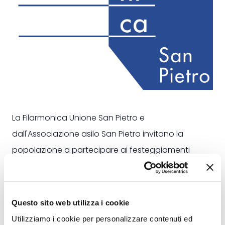
La Filarmonica Unione San Pietro e
dall'Associazione asilo San Pietro invitano la
popolazione a partecipare ai festeggiamenti
dedicati a Santa Lucia, una giornata di musica,
convivialità e allegria.
Il programma prevede un concerto della
Questo sito web utilizza i cookie
Filarmonica, seguito da un pranzo comunitario e
Utilizziamo i cookie per personalizzare contenuti ed