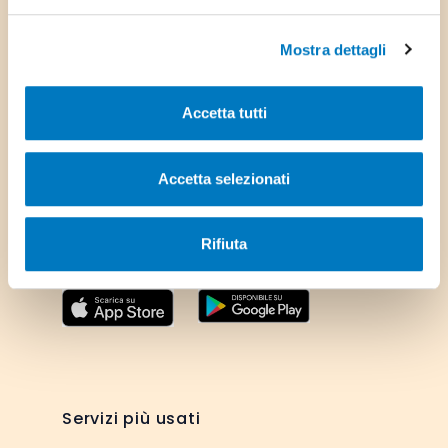
Via Ufentina 25,
Mostra dettagli
6855 Stabio
Accetta tutti
Tel: +41 91 641 69 00
Fax: +41 91 641 69 05
Accetta selezionati
E-mail:
info@stabio.ch
Rifiuta
Scarica l'app del Comune
Servizi più usati