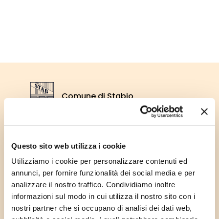
Footer
Comune di Stabio
Stemma Comune di Stabio
Via Ufentina 25,
Questo sito web utilizza i cookie
6855 Stabio
Utilizziamo i cookie per personalizzare contenuti ed
annunci, per fornire funzionalità dei social media e per
Tel: +41 91 641 69 00
analizzare il nostro traffico. Condividiamo inoltre
Fax: +41 91 641 69 05
informazioni sul modo in cui utilizza il nostro sito con i
nostri partner che si occupano di analisi dei dati web,
E-mail:
info@stabio.ch