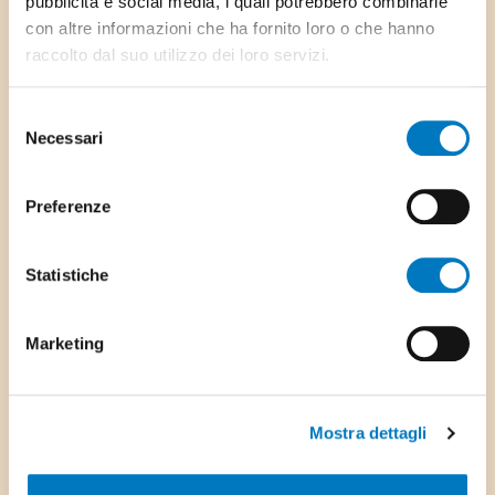
pubblicità e social media, i quali potrebbero combinarle
con altre informazioni che ha fornito loro o che hanno
Scarica l'app del Comune
raccolto dal suo utilizzo dei loro servizi.
Selezione
Necessari
del
consenso
Preferenze
Servizi più usati
Statistiche
Contatti e collaboratori
Marketing
Albo comunale
Formulari
Regolamenti
Mostra dettagli
Ordinanze