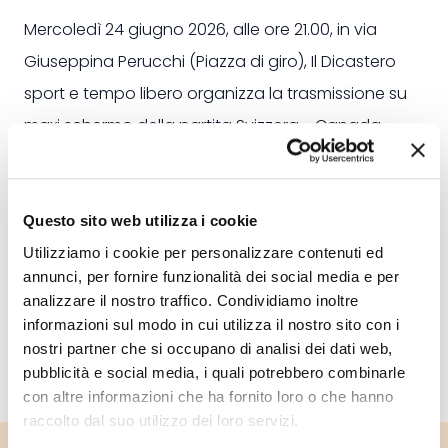
Mercoledì 24 giugno 2026, alle ore 21.00, in via
Giuseppina Perucchi (Piazza di giro), Il Dicastero
sport e tempo libero organizza la trasmissione su
maxi schermo della partita Svizzera - Canada,
incontro della fase a gironi della Coppa del
mondo FIFA 2026.
Volantino
Questo sito web utilizza i cookie
Utilizziamo i cookie per personalizzare contenuti ed
annunci, per fornire funzionalità dei social media e per
analizzare il nostro traffico. Condividiamo inoltre
informazioni sul modo in cui utilizza il nostro sito con i
nostri partner che si occupano di analisi dei dati web,
pubblicità e social media, i quali potrebbero combinarle
con altre informazioni che ha fornito loro o che hanno
raccolto dal suo utilizzo dei loro servizi.