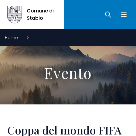
Comune di
Ricerca
Apri 
Comune di Stabio
Stabio
Home
Evento
Coppa del mondo FIFA