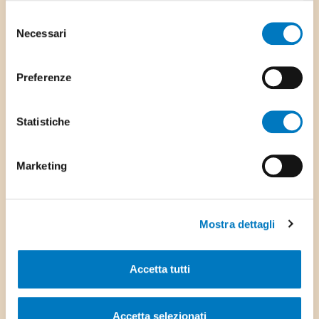
Footer
Selezione
Comune di Stabio
Necessari
Stemma Comune di Stabio
del
consenso
Preferenze
Via Ufentina 25,
6855 Stabio
Statistiche
Tel: +41 91 641 69 00
Marketing
Fax: +41 91 641 69 05
E-mail:
info@stabio.ch
Mostra dettagli
Scarica l'app del Comune
Accetta tutti
Accetta selezionati